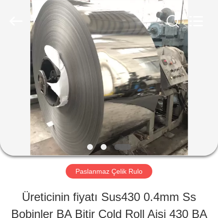
2026
WUXI
HONGJINMILAI
STEEL
CO.,LTD.
All
EVDE
Rights
Reserved.
ÜRÜN
VIDEOLAR
HAKKIMIZDA
Paslanmaz Çelik Rulo
FABRIKA
Üreticinin fiyatı Sus430 0.4mm Ss
Bobinler BA Bitir Cold Roll Aisi 430 BA
TURU