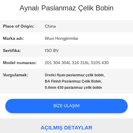
Aynalı Paslanmaz Çelik Bobin
KALITE
Place of Origin:
China
KONTROLÜ
Marka adı:
Wuxi Hongjinmilai
Sertifika:
ISO BV
BIZIMLE
Model numarası:
201 304 304L 316 316L 310S 430
İLETIŞIM
Vurgulamak:
,
Üretici fiyatı paslanmaz çelik bobin
,
BA Finish Paslanmaz Çelik Bobin
BIR
0.4mm 430 paslanmaz çelik bobin
İNDIRIM
BIZE ULAŞIN!
İSTE
AÇILMIŞ DETAYLAR