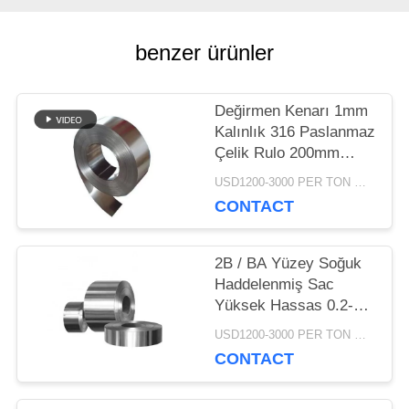
SITE
HARITASI
benzer ürünler
Değirmen Kenarı 1mm
PRIVACY
Kalınlık 316 Paslanmaz
POLICY
Çelik Rulo 200mm
Genişlik
USD1200-3000 PER TON MOQ:1TON
CONTACT
2B / BA Yüzey Soğuk
Haddelenmiş Sac
Yüksek Hassas 0.2-
100mm Kalınlık
USD1200-3000 PER TON MOQ:1TON
CONTACT