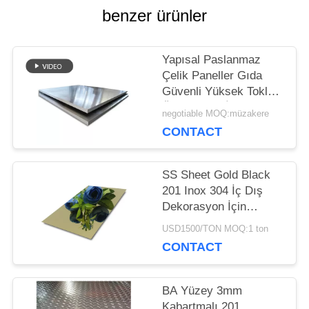
SITE
benzer ürünler
HARITASI
Yapısal Paslanmaz
Çelik Paneller Gıda
PRIVACY
Güvenli Yüksek Tokluk
Özel Yüzey İşlem
POLICY
negotiable MOQ:müzakere
CONTACT
SS Sheet Gold Black
201 Inox 304 İç Dış
Dekorasyon İçin
Paslanmaz Çelik Ayna
USD1500/TON MOQ:1 ton
Levhası
CONTACT
BA Yüzey 3mm
Kabartmalı 201