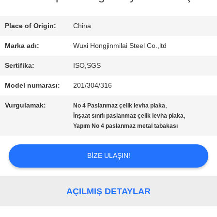
Place of Origin:
China
KALITE
Marka adı:
Wuxi Hongjinmilai Steel Co.,ltd
KONTROLÜ
Sertifika:
ISO,SGS
Model numarası:
201/304/316
BIZIMLE
Vurgulamak:
,
No 4 Paslanmaz çelik levha plaka
İLETIŞIM
,
İnşaat sınıfı paslanmaz çelik levha plaka
Yapım No 4 paslanmaz metal tabakası
BIR
BIZE ULAŞIN!
İNDIRIM
İSTE
AÇILMIŞ DETAYLAR