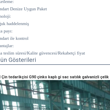
etleme:
ndart Denize Uygun Paket
noloji:
ğuk haddelenmiş
a payı:
ndart ile kontrol
ntajlar:
a teslim süresi
/
Kalite güvencesi
/
Rekabetçi fiyat
ün Gösterileri
 
Çin tedarikçisi G90 çinko kaplı gi sac satılık galvanizli çelik