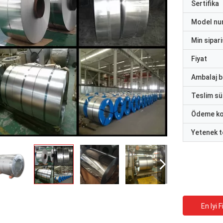
Sertifika
Model nu
Min sipari
Fiyat
Ambalaj bi
Teslim sü
Ödeme ko
Yetenek t
En Iyi F