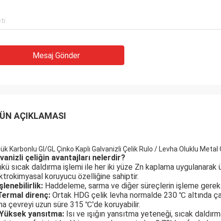
Mesaj Gönder
ÜN AÇIKLAMASI
Mesaj bırakın
Sizi yakında arayacağız!
ük Karbonlu GI/GL Çinko Kaplı Galvanizli Çelik Rulo / Levha Oluklu Metal 
vanizli çeliğin avantajları nelerdir?
kü sıcak daldırma işlemi ile her iki yüze Zn kaplama uygulanarak ür
ktrokimyasal koruyucu özelliğine sahiptir.
şlenebilirlik:
 Haddeleme, sarma ve diğer süreçlerin işleme gereksin
ermal direnç: 
Ortak HDG çelik levha normalde 230 ℃ altında çalış
ha çevreyi uzun süre 315 ℃'de koruyabilir.
 Yüksek yansıtma:
 Isı ve ışığın yansıtma yeteneği, sıcak daldırma 