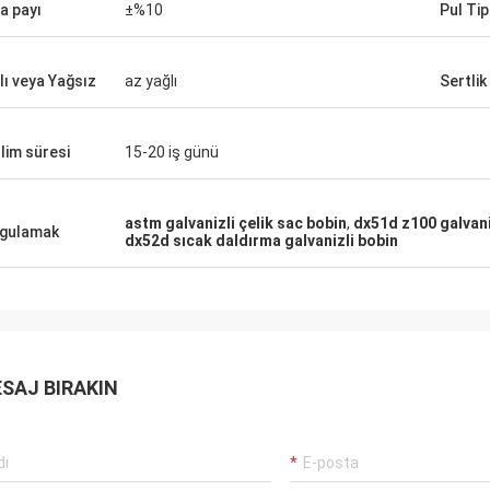
a payı
±%10
Pul Tip
lı veya Yağsız
az yağlı
Sertlik
lim süresi
15-20 iş günü
astm galvanizli çelik sac bobin
,
dx51d z100 galvani
gulamak
dx52d sıcak daldırma galvanizli bobin
SAJ BIRAKIN