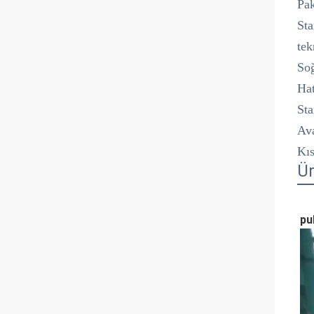
Pak
Sta
tek
So
Hat
Sta
Ava
Kıs
Ür
pul