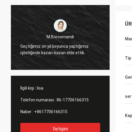
ÜR
M.Boroomandi
M.Boro
Mar
iğimiz on yıl boyunca yaptığımız
Geçtiğimiz on yıl boy
rliğinde kazan-kazan elde ettik.
işbirliğinde kazan-kaza
Tip
Gen
İlgili kişi :
lisa
ser
Telefon numarası :
86-17706166315
Naber :
+8617706166315
Ka
İletişim