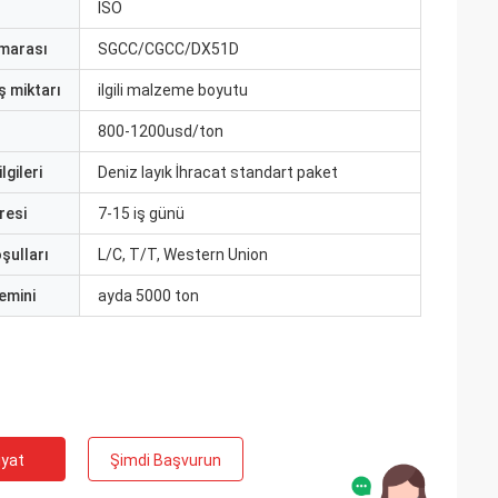
ISO
marası
SGCC/CGCC/DX51D
ş miktarı
ilgili malzeme boyutu
800-1200usd/ton
lgileri
Deniz layık İhracat standart paket
resi
7-15 iş günü
şulları
L/C, T/T, Western Union
emini
ayda 5000 ton
iyat
Şimdi Başvurun