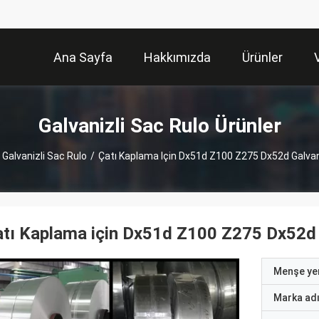
Ana Sayfa
Hakkımızda
Ürünler
Galvanizli Sac Rulo Ürünler
Galvanizli Sac Rulo
/
Çatı Kaplama Için Dx51d Z100 Z275 Dx52d Galvan
tı Kaplama için Dx51d Z100 Z275 Dx52d G
Menşe yer
Marka ad