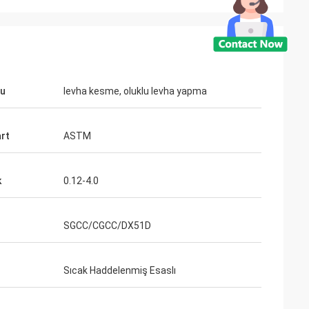
ru
levha kesme, oluklu levha yapma
rt
ASTM
k
0.12-4.0
SGCC/CGCC/DX51D
Sıcak Haddelenmiş Esaslı