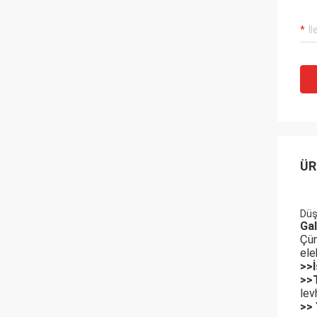
ÜR
Düş
Gal
Çün
ele
>>İ
>>T
lev
>>