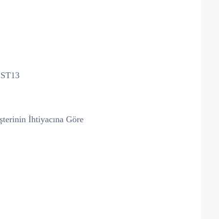
,ST13
inin İhtiyacına Göre