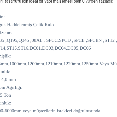
rji tasarrufu için ideal bir yapı malzemesi olan 0.70'den fazladır.
ün:
ğuk Haddelenmiş Çelik Rulo
lzeme:
SUNMAK
35 ,Q195,Q345 ,08AL , SPCC,SPCD ,SPCE ,SPCEN ,ST12 
T14,ST15,ST16.DC01,DC03,DC04,DC05,DC06
işlik:
4mm,1000mm,1200mm,1219mm,1220mm,1250mm Veya Müşter
ınlık:
2-4,0 mm
in Ağırlığı:
15 Ton
unluk:
0-6000mm veya müşterilerin istekleri doğrultusunda