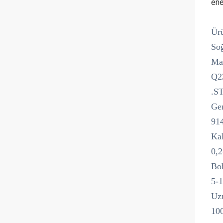
ene
Ür
So
Ma
Q2
.S
Gen
91
Kal
0,
Bob
5-
Uz
100