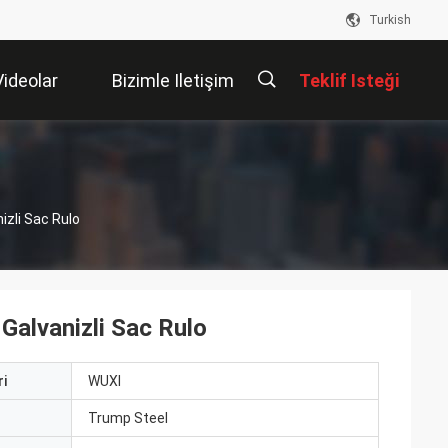
Turkish
Videolar
Bizimle Iletişim
Teklif Isteği
Kur
描
izli Sac Rulo
述
alvanizli Sac Rulo
i
WUXI
ı
Trump Steel