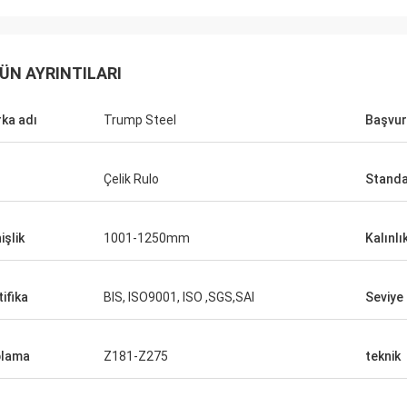
ÜN AYRINTILARI
omandi
ka adı
Trump Steel
Başvu
unca yaptığımız
n elde ettik.
Çelik Rulo
Standa
işlik
1001-1250mm
Kalınlı
tifika
BIS, ISO9001, ISO ,SGS,SAI
Seviye
plama
Z181-Z275
teknik