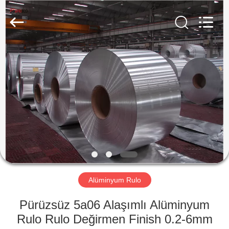
2026
WUXI
HONGJINMILAI
STEEL
CO.,LTD.
All
Rights
Reserved.
EVDE
ÜRÜN
VIDEOLAR
HAKKIMIZDA
FABRIKA
Alüminyum Rulo
TURU
Pürüzsüz 5a06 Alaşımlı Alüminyum
Rulo Rulo Değirmen Finish 0.2-6mm