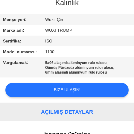
KALITE
Kalınlık
KONTROLÜ
Menşe yeri:
Wuxi, Çin
BIZIMLE
Marka adı:
WUXI TRUMP
İLETIŞIM
Sertifika:
ISO
Model numarası:
1100
BIR
Vurgulamak:
,
5a06 alaşımlı alüminyum rulo rulosu
İNDIRIM
,
Gümüş Pürüzsüz alüminyum rulo rulosu
6mm alaşımlı alüminyum rulo rulosu
İSTE
BIZE ULAŞIN!
SITE
HARITASI
AÇILMIŞ DETAYLAR
PRIVACY