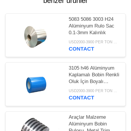
benzer ürünler
POLICY
5083 5086 3003 H24
Alüminyum Rulo Sac
0.1-3mm Kalınlık
USD2000-3900 PER TON MOQ:1TON
CONTACT
3105 h46 Alüminyum
Kaplamalı Bobin Renkli
Oluk İçin Boyalı
Alüminyum Bobin
USD2000-3900 PER TON MOQ:1TON
CONTACT
Araçlar Malzeme
Alüminyum Bobin
Rulosu, Metal Trim