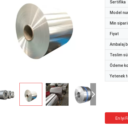
Sertifika
Model nu
Min sipari
Fiyat
Ambalaj bi
Teslim sü
Ödeme ko
Yetenek t
En Iyi F