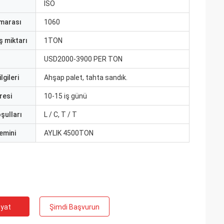
ISO
marası
1060
ş miktarı
1TON
USD2000-3900 PER TON
lgileri
Ahşap palet, tahta sandık.
resi
10-15 iş günü
şulları
L / C, T / T
emini
AYLIK 4500TON
iyat
Şimdi Başvurun