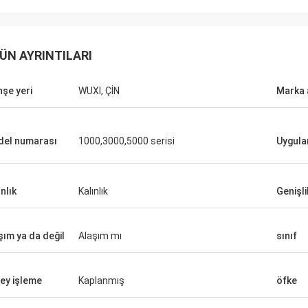
ÜN AYRINTILARI
M.Boroomandi
şe yeri
WUXI, ÇİN
Marka 
z on yıl boyunca yaptığımız
de kazan-kazan elde ettik.
el numarası
1000,3000,5000 serisi
Uygul
nlık
Kalınlık
Genişli
şım ya da değil
Alaşım mı
sınıf
ey işleme
Kaplanmış
öfke