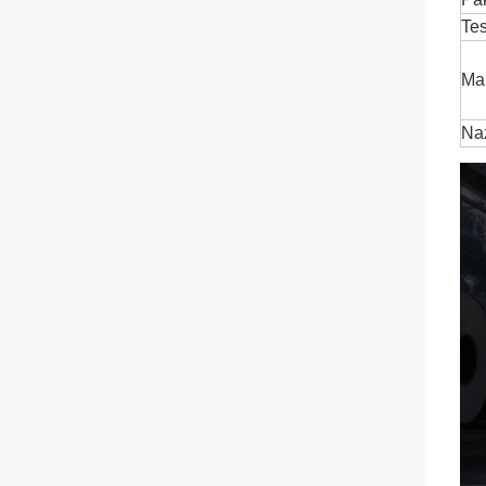
Tes
Mal
Naz