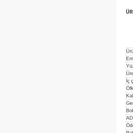
ÜR
Ür
Em
Yü
Üre
İç 
Öf
Kal
Gen
Bob
AD
Öd
Pak