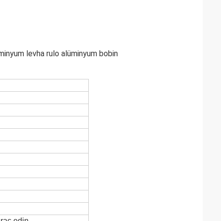
lüminyum levha rulo alüminyum bobin
hraç edin.