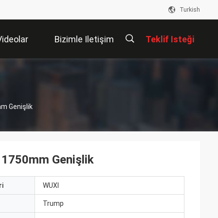
Turkish
Videolar
Bizimle Iletişim
Teklif Isteği
Kur
描
m Genişlik
述
o 1750mm Genişlik
i
WUXI
ı
Trump