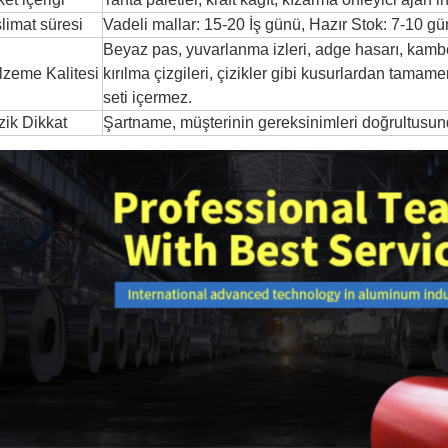
limat süresi
Vadeli mallar: 15-20 İş günü, Hazır Stok: 7-10 gü
Beyaz pas, yuvarlanma izleri, adge hasarı, kamber,
zeme Kalitesi
kırılma çizgileri, çizikler gibi kusurlardan tamame
seti içermez.
ik Dikkat
Şartname, müşterinin gereksinimleri doğrultusunda 