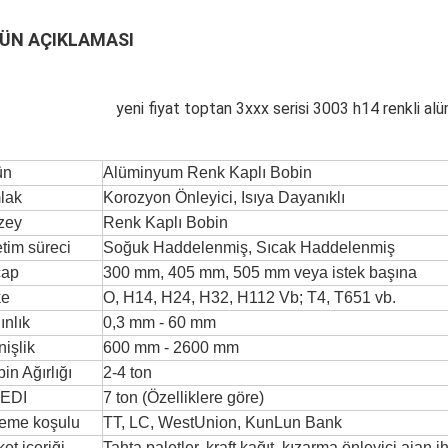
ÜN AÇIKLAMASI
yeni fiyat toptan 3xxx serisi 3003 h14 renkli a
ün
Alüminyum Renk Kaplı Bobin
lak
Korozyon Önleyici, Isıya Dayanıklı
zey
Renk Kaplı Bobin
tim süreci
Soğuk Haddelenmiş, Sıcak Haddelenmiş
çap
300 mm, 405 mm, 505 mm veya istek başına
ke
O, H14, H24, H32, H112 Vb; T4, T651 vb.
ınlık
0,3 mm - 60 mm
işlik
600 mm - 2600 mm
in Ağırlığı
2-4 ton
EDI
7 ton (Özelliklere göre)
eme koşulu
TT, LC, WestUnion, KunLun Bank
et içeriği
Tahta paletler, kraft kağıt, kızarma önleyici ajan i