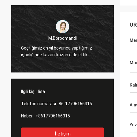
ÜR
M.Boroomandi
Men
Geçtiğimiz on yıl boyunca yaptığımız
Geçtiğimi
işbirliğinde kazan-kazan elde ettik.
işbirliğin
Mod
Kalı
İlgili kişi :
lisa
Telefon numarası :
86-17706166315
Ala
Naber :
+8617706166315
Yüz
İletişim