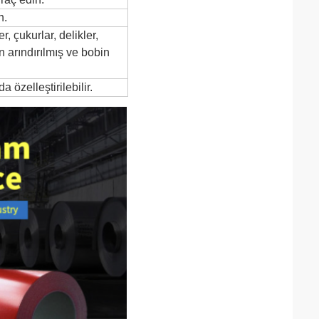
n.
 çukurlar, delikler,
n arındırılmış ve bobin
özelleştirilebilir.