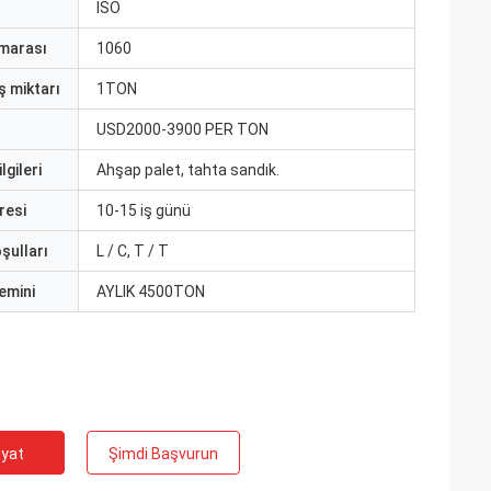
ISO
marası
1060
ş miktarı
1TON
USD2000-3900 PER TON
lgileri
Ahşap palet, tahta sandık.
resi
10-15 iş günü
şulları
L / C, T / T
emini
AYLIK 4500TON
iyat
Şimdi Başvurun