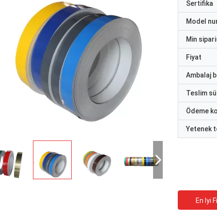
Sertifika
Model nu
Min sipari
Fiyat
Ambalaj bi
Teslim sü
Ödeme ko
Yetenek t
En Iyi F