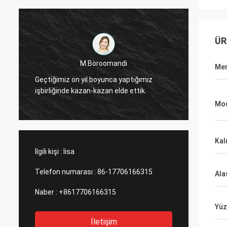
ÜR
M.Boroomandi
Men
Geçtiğimiz on yıl boyunca yaptığımız
işbirliğinde kazan-kazan elde ettik.
Mod
Kalı
İlgili kişi :
lisa
Telefon numarası :
86-17706166315
Ala
Naber :
+8617706166315
Yüz
İletişim