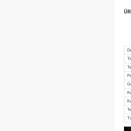
ÜR
D
Ti
T
P
Ge
Ka
K
Te
T