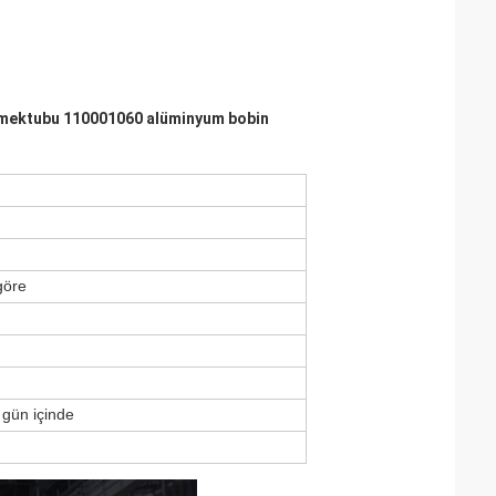
l mektubu 110001060 alüminyum bobin
göre
 gün içinde