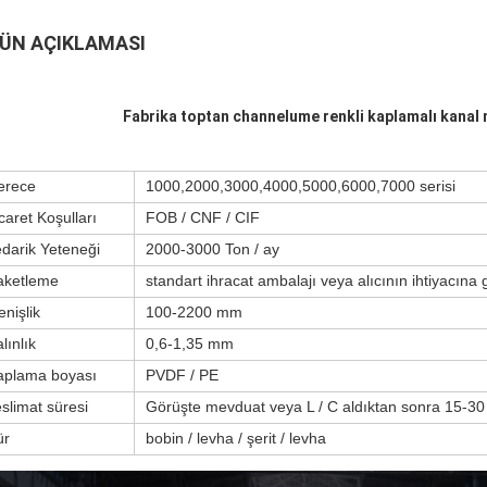
ÜN AÇIKLAMASI
Fabrika toptan channelume renkli kaplamalı kana
erece
1000,2000,3000,4000,5000,6000,7000 serisi
caret Koşulları
FOB / CNF / CIF
edarik Yeteneği
2000-3000 Ton / ay
aketleme
standart ihracat ambalajı veya alıcının ihtiyacına 
Mesaj bırakın
Sizi yakında arayacağız!
nişlik
100-2200 mm
lınlık
0,6-1,35 mm
aplama boyası
PVDF / PE
slimat süresi
Görüşte mevduat veya L / C aldıktan sonra 15-30
ür
bobin / levha / şerit / levha