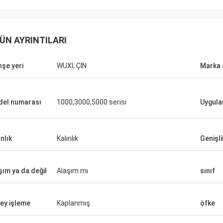
ÜN AYRINTILARI
şe yeri
WUXI, ÇİN
Marka 
el numarası
1000,3000,5000 serisi
Uygul
nlık
Kalınlık
Genişli
şım ya da değil
Alaşım mı
sınıf
ey işleme
Kaplanmış
öfke