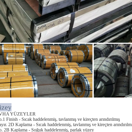
üzey
VHA YÜZEYLER
o.1 Finish - Sıcak haddelenmiş, tavlanmış ve kireçten arındırılmış
ayır. 2D Kaplama - Sıcak haddelenmiş, tavlanmış ve kireçten arındırılm
o. 2B Kaplama - Soğuk haddelenmiş, parlak yüzey