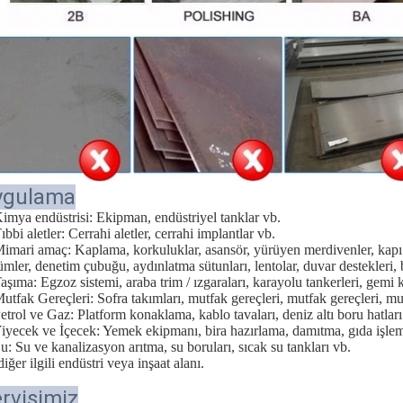
ygulama
Kimya endüstrisi: Ekipman, endüstriyel tanklar vb.
ıbbi aletler: Cerrahi aletler, cerrahi implantlar vb.
Mimari amaç: Kaplama, korkuluklar, asansör, yürüyen merdivenler, kapı 
ümler, denetim çubuğu, aydınlatma sütunları, lentolar, duvar destekleri, b
Taşıma: Egzoz sistemi, araba trim / ızgaraları, karayolu tankerleri, gemi k
Mutfak Gereçleri: Sofra takımları, mutfak gereçleri, mutfak gereçleri, 
Petrol ve Gaz: Platform konaklama, kablo tavaları, deniz altı boru hatları
Yiyecek ve İçecek: Yemek ekipmanı, bira hazırlama, damıtma, gıda işle
Su: Su ve kanalizasyon arıtma, su boruları, sıcak su tankları vb.
iğer ilgili endüstri veya inşaat alanı.
rvisimiz