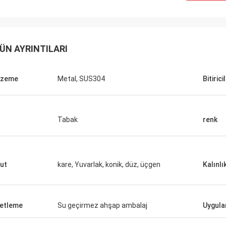
ÜN AYRINTILARI
M.Boroomandi
lzeme
Metal, SUS304
Bitiricil
imiz on yıl boyunca yaptığımız
ğinde kazan-kazan elde ettik.
Tabak
renk
ut
kare, Yuvarlak, konik, düz, üçgen
Kalınlı
etleme
Su geçirmez ahşap ambalaj
Uygul