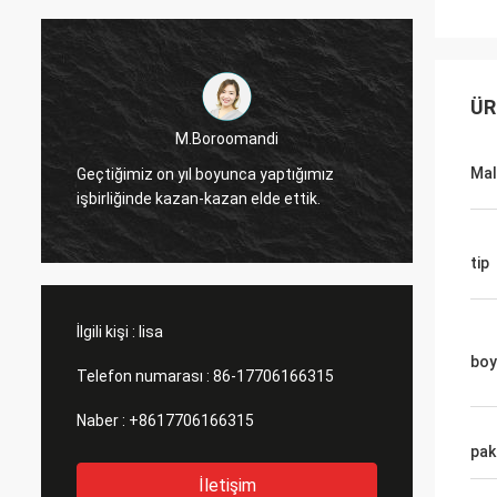
ÜR
M.Boroomandi
Ma
Geçtiğimiz on yıl boyunca yaptığımız
Geçtiğ
işbirliğinde kazan-kazan elde ettik.
işbirli
tip
İlgili kişi :
lisa
boy
Telefon numarası :
86-17706166315
Naber :
+8617706166315
pak
İletişim