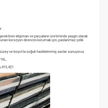
ı
gerektiren ekipman ve parçaların üretiminde yaygın olarak
ulunan korozyon direncini korumak için, paslanmaz çelik
 yüzey ve boyutta soğuk haddelenmiş saclar sunuyoruz.
316L,
6,415,421.