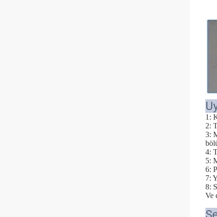
U
1: 
2: T
3: 
böl
4: 
5: 
6: 
7: 
8: 
Ve d
Se