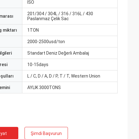
ISO
201/304 / 304L / 316 / 316L / 430
marası
Paslanmaz Çelik Sac
ş miktarı
1TON
2000-2500usd/ton
lgileri
Standart Deniz Değerli Ambalaj
resi
10-15days
şulları
L / C, D / A, D / P, T / T, Western Union
emini
AYLIK 3000TONS
iyat
Şimdi Başvurun