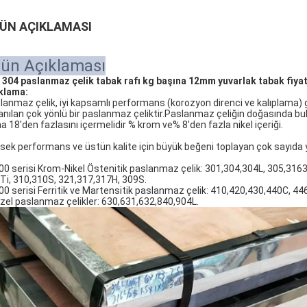
ÜN AÇIKLAMASI
ün Açıklaması
 304 paslanmaz çelik tabak rafı kg başına 12mm yuvarlak tabak fiyat
klama:
lanmaz çelik, iyi kapsamlı performans (korozyon direnci ve kalıplama) 
lanılan çok yönlü bir paslanmaz çeliktir.Paslanmaz çeliğin doğasında b
ha 18'den fazlasını içermelidir % krom ve% 8'den fazla nikel içeriği.
sek performans ve üstün kalite için büyük beğeni toplayan çok sayıda
300 serisi Krom-Nikel Östenitik paslanmaz çelik: 301,304,304L, 305,316
Ti, 310,310S, 321,317,317H, 309S.
400 serisi Ferritik ve Martensitik paslanmaz çelik: 410,420,430,440C, 44
Özel paslanmaz çelikler: 630,631,632,840,904L.