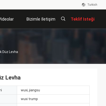
Turkish
Videolar
Bizimle Iletişim
Teklif Isteği
Kur
描
k Düz Levha
述
üz Levha
i
wuxi, jiangsu
ı
wuxi trump