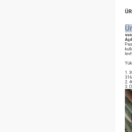
ÜR
Ür
sus
Açı
Pas
kul
lev
Yük
1. 
316
2. 
3. 