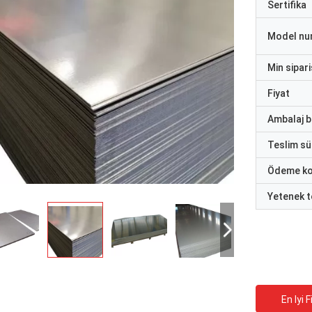
Sertifika
Model nu
Min sipari
Fiyat
Ambalaj bi
Teslim sü
Ödeme ko
Yetenek t
En Iyi F