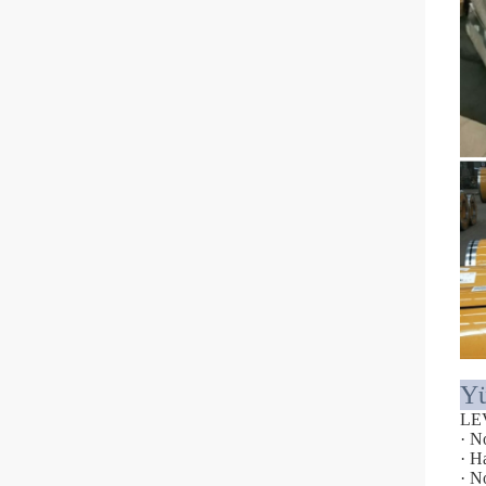
Y
LE
· N
· H
· N