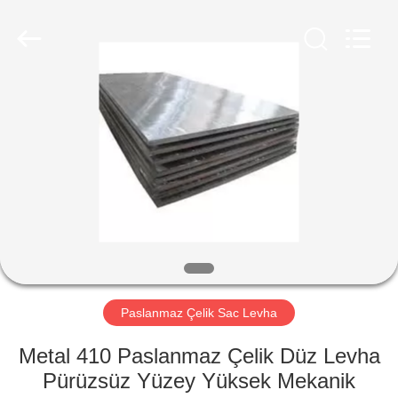
Düz
Levha
Tedarikçi.
Copyright
©
2020
-
2024
EVDE
stainlesssteelflatplate.com.
All
Rights
Reserved.
ÜRÜN
VIDEOLAR
HAKKIMIZDA
FABRIKA
Paslanmaz Çelik Sac Levha
TURU
Metal 410 Paslanmaz Çelik Düz Levha
Pürüzsüz Yüzey Yüksek Mekanik