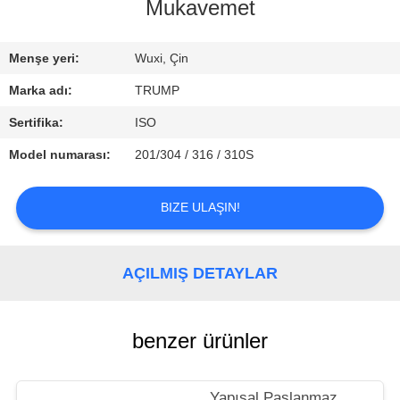
KALITE
Mukavemet
KONTROLÜ
Menşe yeri:
Wuxi, Çin
BIZIMLE
Marka adı:
TRUMP
İLETIŞIM
Sertifika:
ISO
Model numarası:
201/304 / 316 / 310S
BIR
İNDIRIM
BIZE ULAŞIN!
İSTE
AÇILMIŞ DETAYLAR
benzer ürünler
Yapısal Paslanmaz