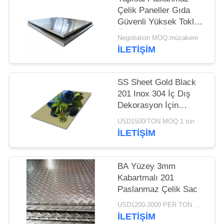
Çelik Paneller Gıda
Güvenli Yüksek Tokluk
Özel Yüzey İşlem
Negotiation MOQ:müzakere
İLETİŞİM
SS Sheet Gold Black
201 Inox 304 İç Dış
Dekorasyon İçin
Paslanmaz Çelik Ayna
USD1500/TON MOQ:1 ton
Levhası
İLETİŞİM
BA Yüzey 3mm
Kabartmalı 201
Paslanmaz Çelik Sac
USD1200-3000 PER TON MOQ:1TON
İLETİŞİM