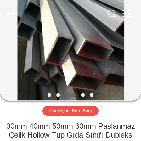
2026
WUXI
HONGJINMILAI
STEEL
CO.,LTD.
All
Rights
Reserved.
EVDE
ÜRÜN
VIDEOLAR
HAKKIMIZDA
FABRIKA
Alüminyum Boru Boru
TURU
30mm 40mm 50mm 60mm Paslanmaz
Çelik Hollow Tüp Gıda Sınıfı Dubleks