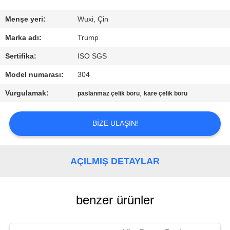
KALITE
KONTROLÜ
Menşe yeri:
Wuxi, Çin
Marka adı:
Trump
BIZIMLE
Sertifika:
ISO SGS
İLETIŞIM
Model numarası:
304
Vurgulamak:
,
paslanmaz çelik boru
kare çelik boru
BIR
İNDIRIM
BIZE ULAŞIN!
İSTE
AÇILMIŞ DETAYLAR
SITE
HARITASI
benzer ürünler
PRIVACY