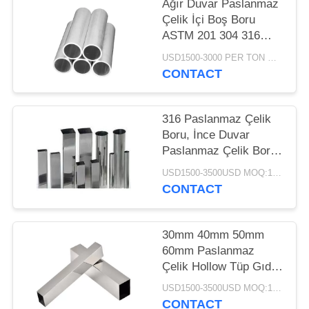
POLICY
Ağır Duvar Paslanmaz
Çelik İçi Boş Boru
ASTM 201 304 316
Sınıf Dubleks
USD1500-3000 PER TON MOQ:1TON
CONTACT
316 Paslanmaz Çelik
Boru, İnce Duvar
Paslanmaz Çelik Boru
Pratik Yüksek Parlaklık
USD1500-3500USD MOQ:1 TON
CONTACT
30mm 40mm 50mm
60mm Paslanmaz
Çelik Hollow Tüp Gıda
Sınıfı Dubleks
USD1500-3500USD MOQ:1 TON
CONTACT