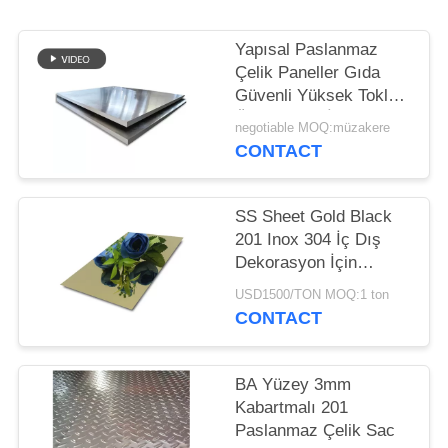
POLICY
Yapısal Paslanmaz
Çelik Paneller Gıda
Güvenli Yüksek Tokluk
Özel Yüzey İşlem
negotiable MOQ:müzakere
CONTACT
SS Sheet Gold Black
201 Inox 304 İç Dış
Dekorasyon İçin
Paslanmaz Çelik Ayna
USD1500/TON MOQ:1 ton
Levhası
CONTACT
BA Yüzey 3mm
Kabartmalı 201
Paslanmaz Çelik Sac