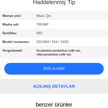
KALITE
Haddelenmiş Tip
KONTROLÜ
Menşe yeri:
Wuxi, Çin
BIZIMLE
Marka adı:
TRUMP
İLETIŞIM
Sertifika:
ISO
Model numarası:
201/304 / 316 / 310S
BIR
Vurgulamak:
,
fırçalanmış paslanmaz çelik sac
İNDIRIM
cilalı paslanmaz çelik sac
İSTE
BIZE ULAŞIN!
SITE
HARITASI
AÇILMIŞ DETAYLAR
PRIVACY
benzer ürünler