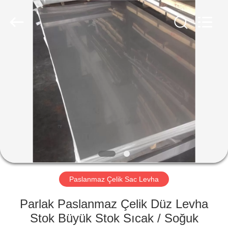
2026
WUXI
HONGJINMILAI
STEEL
CO.,LTD.
All
Rights
Reserved.
EVDE
ÜRÜN
VIDEOLAR
HAKKIMIZDA
FABRIKA
Paslanmaz Çelik Sac Levha
TURU
Parlak Paslanmaz Çelik Düz Levha
Stok Büyük Stok Sıcak / Soğuk