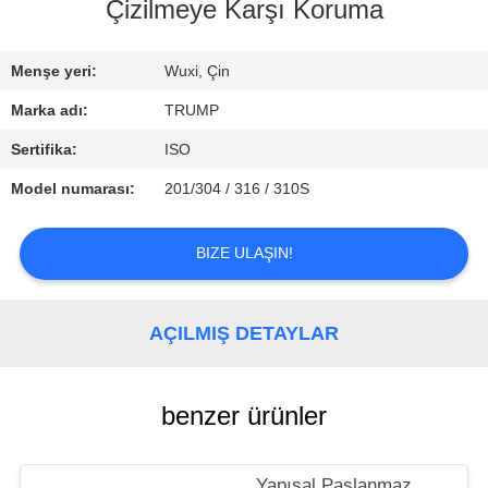
KALITE
Çizilmeye Karşı Koruma
KONTROLÜ
Menşe yeri:
Wuxi, Çin
BIZIMLE
Marka adı:
TRUMP
İLETIŞIM
Sertifika:
ISO
Model numarası:
201/304 / 316 / 310S
BIR
İNDIRIM
BIZE ULAŞIN!
İSTE
AÇILMIŞ DETAYLAR
benzer ürünler
Yapısal Paslanmaz