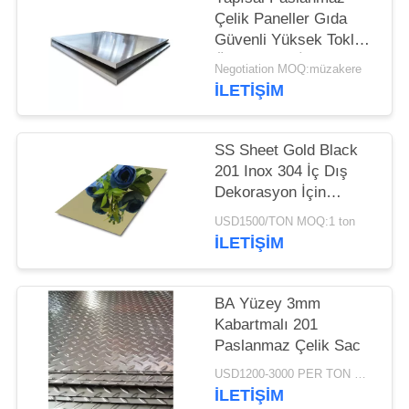
Çelik Paneller Gıda
Güvenli Yüksek Tokluk
Özel Yüzey İşlem
Negotiation MOQ:müzakere
İLETİŞİM
SS Sheet Gold Black
201 Inox 304 İç Dış
Dekorasyon İçin
Paslanmaz Çelik Ayna
USD1500/TON MOQ:1 ton
Levhası
İLETİŞİM
BA Yüzey 3mm
Kabartmalı 201
Paslanmaz Çelik Sac
USD1200-3000 PER TON MOQ:1TON
İLETİŞİM