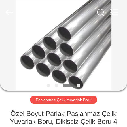
2026
WUXI
HONGJINMILAI
STEEL
CO.,LTD.
All
Rights
Reserved.
EVDE
ÜRÜN
VIDEOLAR
HAKKIMIZDA
FABRIKA
Paslanmaz Çelik Yuvarlak Boru
TURU
Özel Boyut Parlak Paslanmaz Çelik
Yuvarlak Boru, Dikişsiz Çelik Boru 4