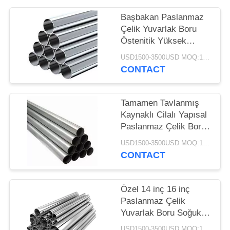
POLICY
Başbakan Paslanmaz
Çelik Yuvarlak Boru
Östenitik Yüksek
Sıcaklık Oksidasyonu
USD1500-3500USD MOQ:1 TON
Direnir
CONTACT
Tamamen Tavlanmış
Kaynaklı Cilalı Yapısal
Paslanmaz Çelik Boru
Sıcak Soğuk
USD1500-3500USD MOQ:1 TON
Şekillendirme
CONTACT
Özel 14 inç 16 inç
Paslanmaz Çelik
Yuvarlak Boru Soğuk
Haddelenmiş
USD1500-3500USD MOQ:1 TON