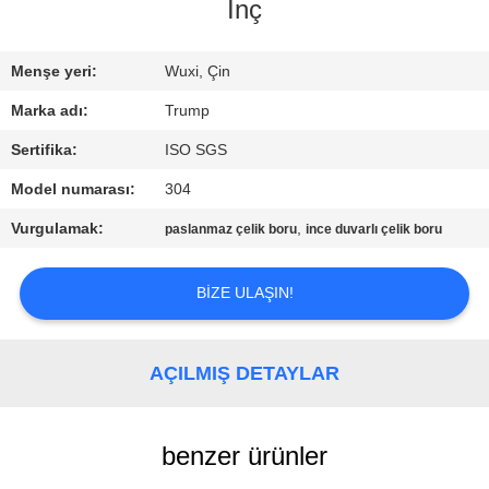
KALITE
İnç
KONTROLÜ
Menşe yeri:
Wuxi, Çin
BIZIMLE
Marka adı:
Trump
İLETIŞIM
Sertifika:
ISO SGS
Model numarası:
304
BIR
Vurgulamak:
,
paslanmaz çelik boru
ince duvarlı çelik boru
İNDIRIM
İSTE
BIZE ULAŞIN!
SITE
AÇILMIŞ DETAYLAR
HARITASI
benzer ürünler
PRIVACY