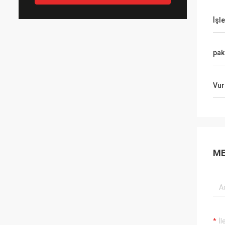
İşl
pak
Vur
ME