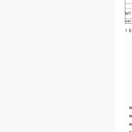
MT
ser
1.
E