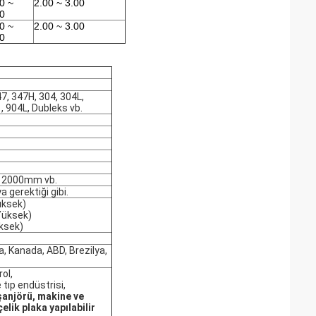
0 ~
2.00 ~ 3.00
0
0 ~
2.00 ~ 3.00
0
47, 347H, 304, 304L,
1, 904L, Dubleks vb.
12000mm vb.
 gerektiği gibi.
üksek)
Yüksek)
ksek)
a, Kanada, ABD, Brezilya,
ol,
 tıp endüstrisi,
şanjörü, makine ve
lik plaka yapılabilir