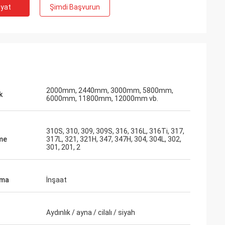
iyat
Şimdi Başvurun
2000mm, 2440mm, 3000mm, 5800mm,
k
6000mm, 11800mm, 12000mm vb.
310S, 310, 309, 309S, 316, 316L, 316Ti, 317,
me
317L, 321, 321H, 347, 347H, 304, 304L, 302,
301, 201, 2
ama
İnşaat
Aydınlık / ayna / cilalı / siyah