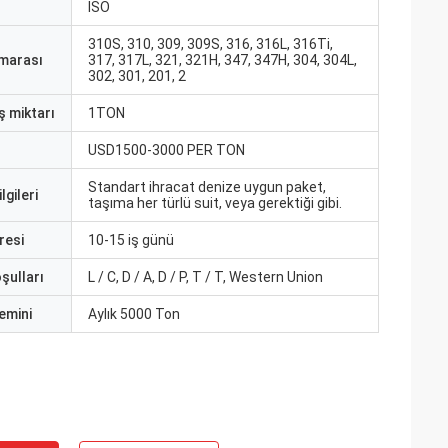
ISO
310S, 310, 309, 309S, 316, 316L, 316Ti,
marası
317, 317L, 321, 321H, 347, 347H, 304, 304L,
302, 301, 201, 2
ş miktarı
1TON
USD1500-3000 PER TON
Standart ihracat denize uygun paket,
lgileri
taşıma her türlü suit, veya gerektiği gibi.
resi
10-15 iş günü
şulları
L / C, D / A, D / P, T / T, Western Union
emini
Aylık 5000 Ton