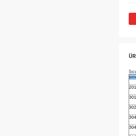
ÜR
Sıc
sını
20
30
30
30
30