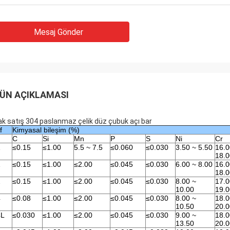
Mesaj Gönder
ÜN AÇIKLAMASI
ak satış 304 paslanmaz çelik düz çubuk açı bar
f
Kimyasal bileşim (%)
C
Si
Mn
P
S
Ni
Cr
1
≤0.15
≤1.00
5.5 ~ 7.5
≤0.060
≤0.030
3.50 ~ 5.50
16.0
18.0
1
≤0.15
≤1.00
≤2.00
≤0.045
≤0.030
6.00 ~ 8.00
16.0
18.0
2
≤0.15
≤1.00
≤2.00
≤0.045
≤0.030
8.00 ~
17.0
10.00
19.0
4
≤0.08
≤1.00
≤2.00
≤0.045
≤0.030
8.00 ~
18.0
10.50
20.0
4L
≤0.030
≤1.00
≤2.00
≤0.045
≤0.030
9.00 ~
18.0
13.50
20.0