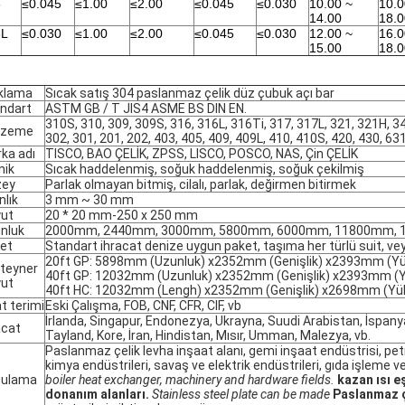
6
≤0.045
≤1.00
≤2.00
≤0.045
≤0.030
10.00 ~
10.0
14.00
18.0
6L
≤0.030
≤1.00
≤2.00
≤0.045
≤0.030
12.00 ~
16.0
15.00
18.0
klama
Sıcak satış 304 paslanmaz çelik düz çubuk açı bar
ndart
ASTM GB / T JIS4 ASME BS DIN EN.
310S, 310, 309, 309S, 316, 316L, 316Ti, 317, 317L, 321, 321H, 3
lzeme
302, 301, 201, 202, 403, 405, 409, 409L, 410, 410S, 420, 430, 63
ka adı
TISCO, BAO ÇELİK, ZPSS, LISCO, POSCO, NAS, Çin ÇELİK
nik
Sıcak haddelenmiş, soğuk haddelenmiş, soğuk çekilmiş
zey
Parlak olmayan bitmiş, cilalı, parlak, değirmen bitirmek
nlık
3 mm ~ 30 mm
ut
20 * 20 mm-250 x 250 mm
nluk
2000mm, 2440mm, 3000mm, 5800mm, 6000mm, 11800mm, 
et
Standart ihracat denize uygun paket, taşıma her türlü suit, veya
20ft GP: 5898mm (Uzunluk) x2352mm (Genişlik) x2393mm (Y
teyner
40ft GP: 12032mm (Uzunluk) x2352mm (Genişlik) x2393mm (
ut
40ft HC: 12032mm (Lengh) x2352mm (Genişlik) x2698mm (Yü
at terimi
Eski Çalışma, FOB, CNF, CFR, CIF, vb
İrlanda, Singapur, Endonezya, Ukrayna, Suudi Arabistan, İspany
acat
Tayland, Kore, İran, Hindistan, Mısır, Umman, Malezya, vb.
Paslanmaz çelik levha inşaat alanı, gemi inşaat endüstrisi, petr
kimya endüstrileri, savaş ve elektrik endüstrileri, gıda işleme ve
gulama
boiler heat exchanger, machinery and hardware fields.
kazan ısı e
donanım alanları.
Stainless steel plate can be made
Paslanmaz çe