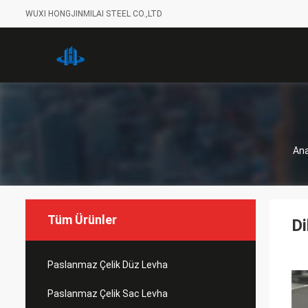
WUXI HONGJINMILAI STEEL CO.,LTD
Ana
Tüm Ürünler
Di
Paslanmaz Çelik Düz Levha
Paslanmaz Çelik Sac Levha