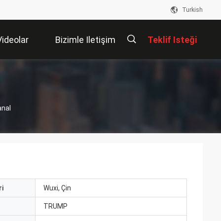
Turkish
Videolar
Bizimle Iletişim
Teklif Isteği
Kur
描
anal
述
i
Wuxi, Çin
ı
TRUMP