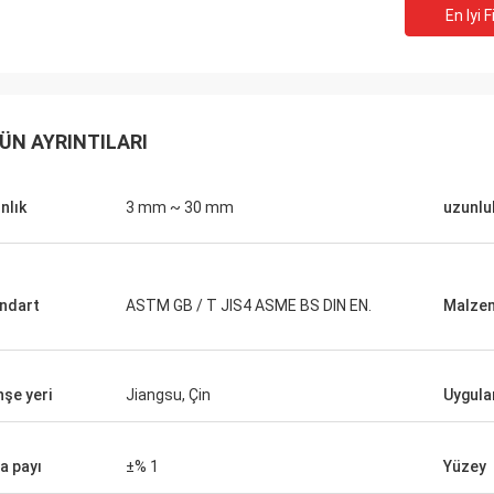
En Iyi F
M.Boroomandi
ÜN AYRINTILARI
imiz on yıl boyunca yaptığımız
ğinde kazan-kazan elde ettik.
nlık
3 mm ~ 30 mm
uzunlu
ndart
ASTM GB / T JIS4 ASME BS DIN EN.
Malze
şe yeri
Jiangsu, Çin
Uygul
a payı
±% 1
Yüzey