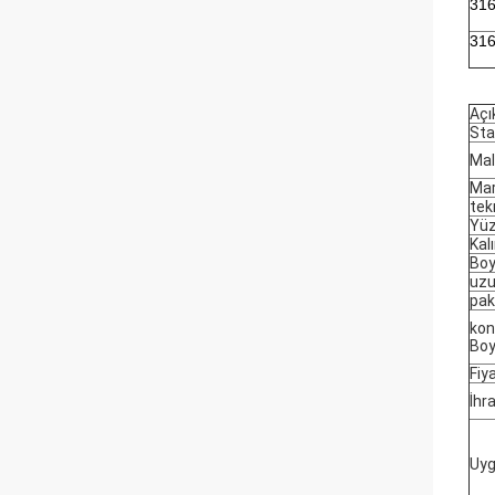
31
31
Açı
Sta
Ma
Mar
tek
Yü
Kalı
Boy
uzu
pak
kon
Boy
Fiy
İhr
Uy