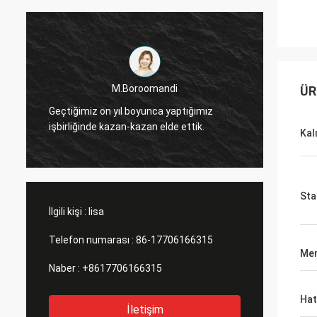
M.Boroomandi
ÜR
Geçtiğimiz on yıl boyunca yaptığımız
Geçtiğ
işbirliğinde kazan-kazan elde ettik.
işbirli
Kalı
Sta
İlgili kişi :
lisa
Telefon numarası :
86-17706166315
Men
Naber :
+8617706166315
Hat
İletişim